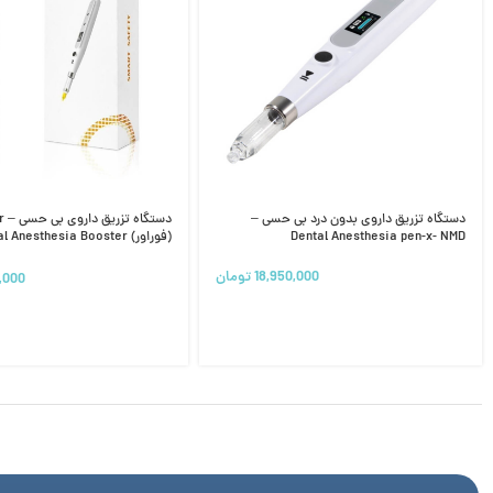
دستگاه تزریق داروی بدون درد بی حسی –
دستگ
Dental Anesthesia pen-x- NMD
(فوراور)  Anesthesia Booster
Painless
18,950,000
تومان
,000