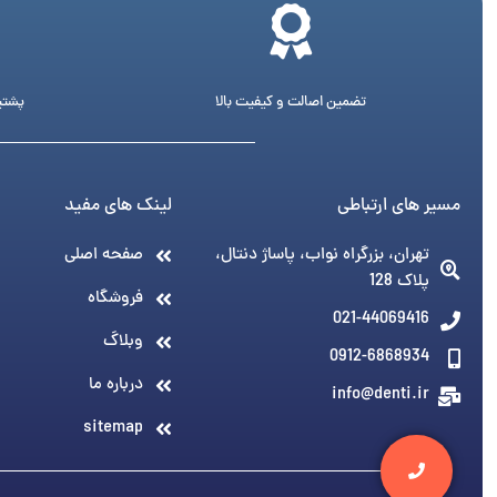
تضمین اصالت و کیفیت بالا
پشتیبانی 24 ساع
مسیر های ارتباطی
لینک های مفید
تهران، بزرگراه نواب، پاساژ دنتال،
صفحه اصلی
پلاک 128
فروشگاه
021-44069416
وبلاگ
0912-6868934
درباره ما
info@denti.ir
sitemap