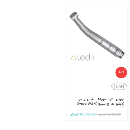
-45%
توربین ۴و۲ سوراخ – ۵ ال ای دی
(دبلیو اند اچ-سینوا )Synea W&H
10,500,000
تومان
19,000,000
تومان