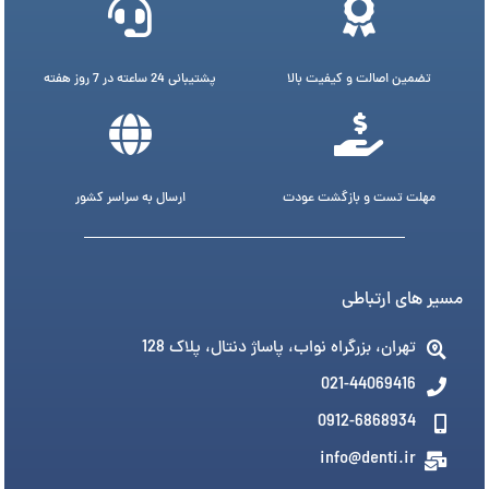
تضمین اصالت و کیفیت بالا
پشتیبانی 24 ساعته در 7 روز هفته
مهلت تست و بازگشت عودت
ارسال به سراسر کشور
مسیر های ارتباطی
تهران، بزرگراه نواب، پاساژ دنتال، پلاک 128
021-44069416
0912-6868934
info@denti.ir