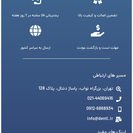
تضمین اصالت و کیفیت بالا
پشتیبانی 24 ساعته در 7 روز هفته
مهلت تست و بازگشت عودت
ارسال به سراسر کشور
مسیر های ارتباطی
تهران، بزرگراه نواب، پاساژ دنتال، پلاک 128
021-44069416
0912-6868934
info@denti.ir
لینک های مفید