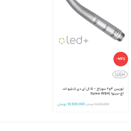
-45%
توربین ۴و۲ سوراخ – ۵ ال ای دی (دبلیو اند
اچ-سینوا )Synea W&H
10,500,000
تومان
19,000,000
تومان