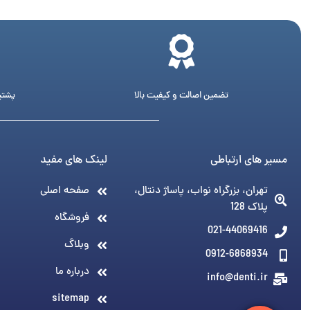
تضمین اصالت و کیفیت بالا
پشتیبانی 24 ساع
مسیر های ارتباطی
لینک های مفید
تهران، بزرگراه نواب، پاساژ دنتال،
صفحه اصلی
پلاک 128
فروشگاه
021-44069416
وبلاگ
0912-6868934
درباره ما
info@denti.ir
sitemap