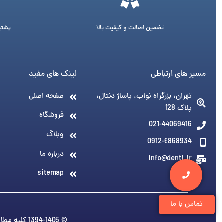
تضمین اصالت و کیفیت بالا
پشتیبانی 24 ساع
مسیر های ارتباطی
لینک های مفید
تهران، بزرگراه نواب، پاساژ دنتال،
صفحه اصلی
پلاک 128
فروشگاه
021-44069416
وبلاگ
0912-6868934
درباره ما
info@denti.ir
sitemap
تماس با ما
© 1394-1405 کلیه مطالب متعلق به