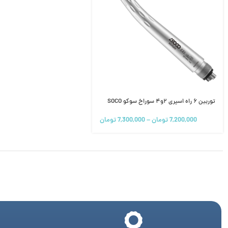
توربین ۶ راه اسپری ۲و۴ سوراخ سوکو SOCO
7,200,000
تومان
–
7,300,000
تومان