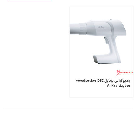
رادیوگرافی پرتابل woodpecker DTE
وودپیکر Ai Ray