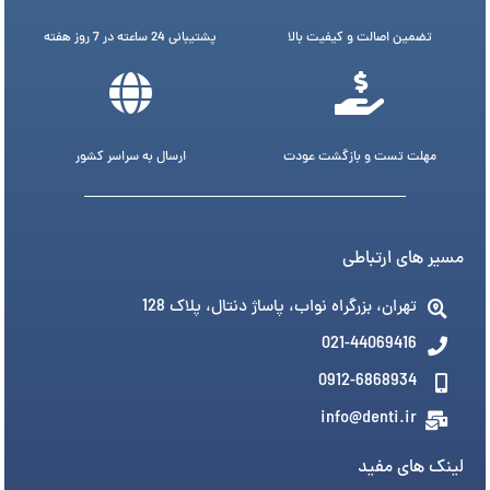
تضمین اصالت و کیفیت بالا
پشتیبانی 24 ساعته در 7 روز هفته
مهلت تست و بازگشت عودت
ارسال به سراسر کشور
مسیر های ارتباطی
تهران، بزرگراه نواب، پاساژ دنتال، پلاک 128
021-44069416
0912-6868934
info@denti.ir
لینک های مفید