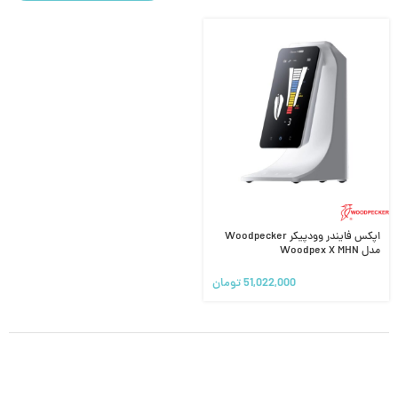
اپکس فایندر وودپیکر Woodpecker
مدل Woodpex X MHN
51,022,000
تومان