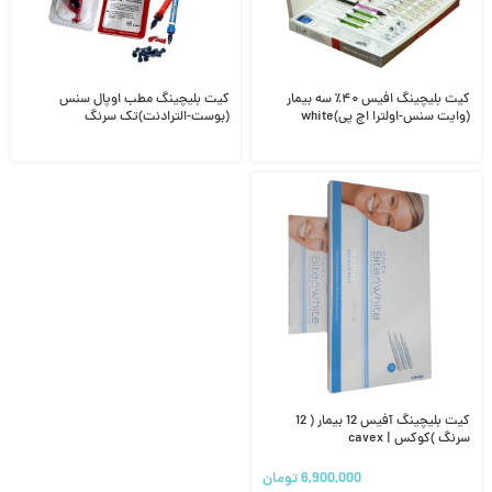
کیت بلیچینگ افیس ۴۰٪ سه بیمار
کیت بلیچینگ مطب اوپال سنس
(وایت سنس-اولترا اچ پی)white
(بوست-الترادنت)تک سرنگ
40%Opalescence-Boost-UltraDent
sense-ultra hp-office
کیت بلیچینگ آفیس 12 بیمار ( 12
سرنگ )کوکس | cavex
6,900,000
تومان