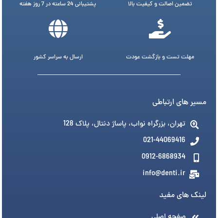
تضمین اصالت و کیفیت بالا
پشتیبانی 24 ساعته در 7 روز هفته
مهلت تست و بازگشت عودت
ارسال به سراسر کشور
مسیر های ارتباطی
تهران، بزرگراه نواب، پاساژ دنتال، پلاک 128
021-44069416
0912-6868934
info@denti.ir
لینک های مفید
صفحه اصلی