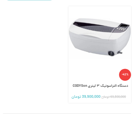
-42%
دستگاه التراسونیک ۳ لیتری CODYSon
39,900,000
تومان
69,300,000
تومان