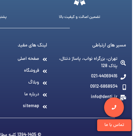
تضمین اصالت و کیفیت بالا
پشتیبانی 24 ساع
مسیر های ارتباطی
لینک های مفید
تهران، بزرگراه نواب، پاساژ دنتال،
صفحه اصلی
پلاک 128
فروشگاه
021-44069416
وبلاگ
0912-6868934
درباره ما
info@denti.ir
sitemap
تماس با ما
© 1394-1405 کلیه مطالب متعلق به