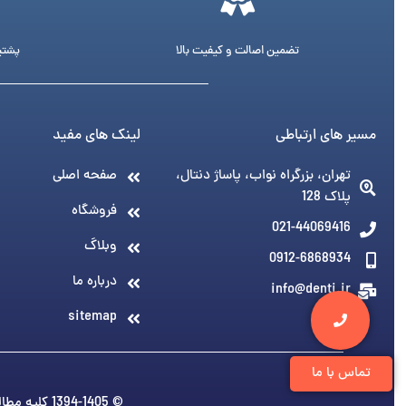
تضمین اصالت و کیفیت بالا
پشتیبانی 24 ساع
مسیر های ارتباطی
لینک های مفید
تهران، بزرگراه نواب، پاساژ دنتال،
صفحه اصلی
پلاک 128
فروشگاه
021-44069416
وبلاگ
0912-6868934
درباره ما
info@denti.ir
sitemap
تماس با ما
© 1394-1405 کلیه مطالب متعلق به