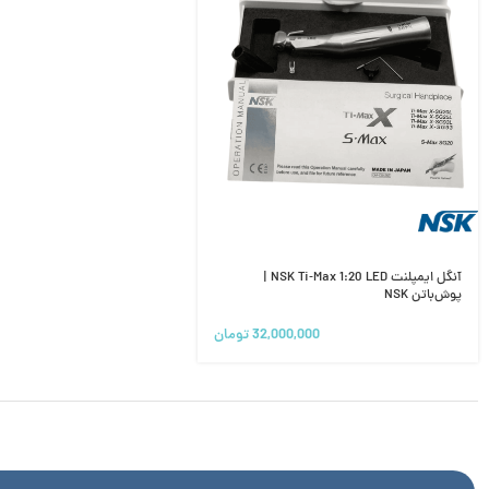
آنگل ایمپلنت NSK Ti‑Max 1:20 LED |
پوش‌باتن NSK
32,000,000
تومان