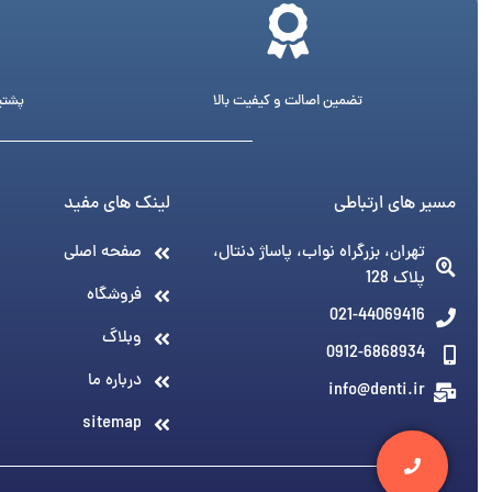
تضمین اصالت و کیفیت بالا
پشتیبانی 24 ساع
مسیر های ارتباطی
لینک های مفید
تهران، بزرگراه نواب، پاساژ دنتال،
صفحه اصلی
پلاک 128
فروشگاه
021-44069416
وبلاگ
0912-6868934
درباره ما
info@denti.ir
sitemap