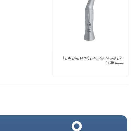
آنگل ایمپلنت آرک پلاس (+Arc) پوش باتن |
نسبت 20 : 1