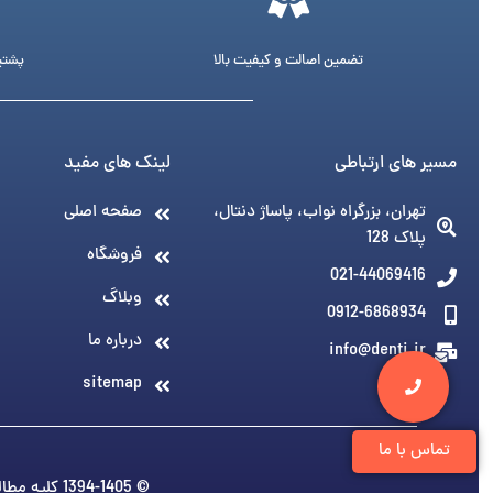
تضمین اصالت و کیفیت بالا
پشتیبانی 24 ساع
مسیر های ارتباطی
لینک های مفید
تهران، بزرگراه نواب، پاساژ دنتال،
صفحه اصلی
پلاک 128
فروشگاه
021-44069416
وبلاگ
0912-6868934
درباره ما
info@denti.ir
sitemap
تماس با ما
© 1394-1405 کلیه مطالب متعلق به