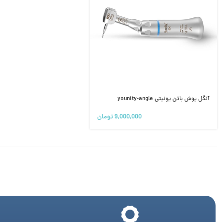
آنگل پوش باتن یونیتی younity-angle
9,000,000
تومان