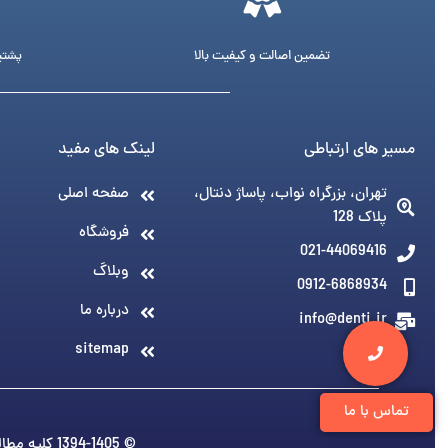
تضمین اصالت و کیفیت بالا
پشتیبانی 24 ساع
مسیر های ارتباطی
لینک های مفید
تهران، بزرگراه نواب، پاساژ دنتال،
صفحه اصلی
پلاک 128
فروشگاه
021-44069416
وبلاگ
0912-6868934
درباره ما
info@denti.ir
sitemap
تماس با ما
© 1394-1405 کلیه مطالب متعلق به