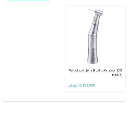
آنگل پوش باتن آب از داخل اپتیک WJ
Medial
16,393,000
تومان