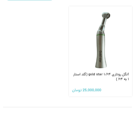
آنگل روتاری ۱:۶۴ gold star (گلد استار
۱ به ۶۴ )
25,000,000
تومان