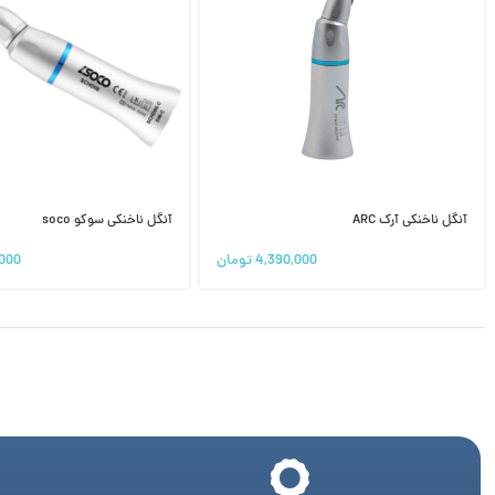
آنگل ناخنکی آرک ARC
آنگل ناخنکی سوکو soco
4,390,000
تومان
,000