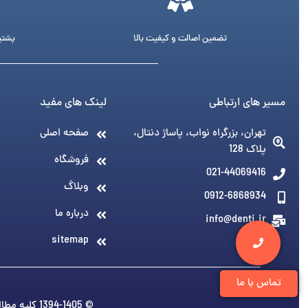
تضمین اصالت و کیفیت بالا
پشتیبانی 24 ساع
مسیر های ارتباطی
لینک های مفید
تهران، بزرگراه نواب، پاساژ دنتال،
صفحه اصلی
پلاک 128
فروشگاه
021-44069416
وبلاگ
0912-6868934
درباره ما
info@denti.ir
sitemap
تماس با ما
© 1394-1405 کلیه مطالب متعلق به