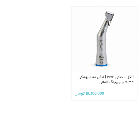
آنگل ناخنکی MME | آنگل دندانپزشکی
M.me با بلبرینگ آلمانی
16,300,000
تومان