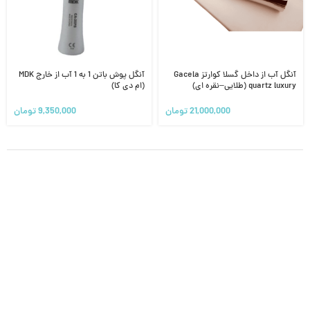
آنگل آب از داخل گسلا کوارتز Gacela
آنگل پوش باتن 1 به 1 آب از خارج MDK
quartz luxury (طلایی–نقره ای)
(ام دی کا)
21,000,000
تومان
9,350,000
تومان