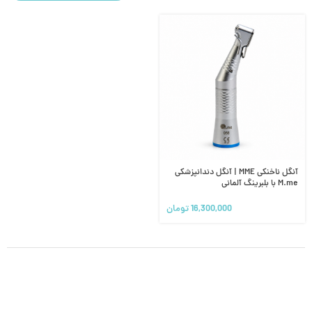
آنگل ناخنکی MME | آنگل دندانپزشکی
M.me با بلبرینگ آلمانی
16,300,000
تومان