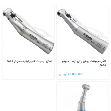
آنگل ایمپلنت پوش باتن ۱به۲۰ سوکو
آنگل ایمپلنت فایبر اپتیک سوکو soco
soco
28,000,000
تومان