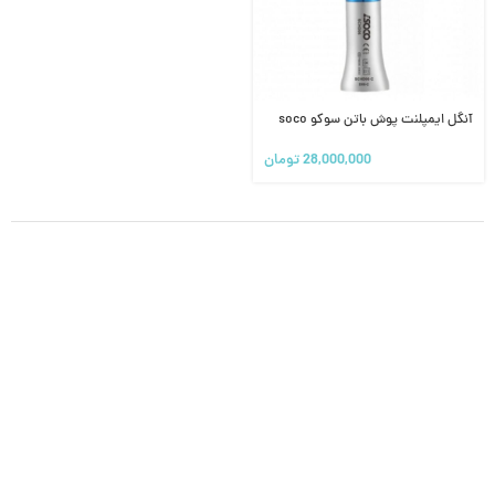
آنگل ایمپلنت پوش باتن سوکو soco
28,000,000
تومان