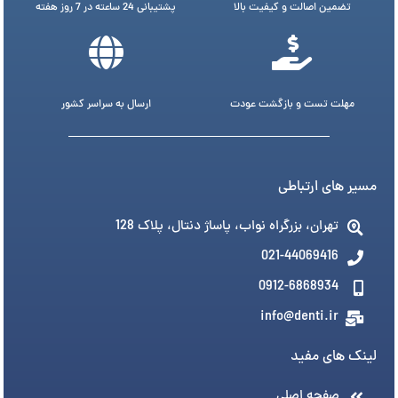
تضمین اصالت و کیفیت بالا
پشتیبانی 24 ساعته در 7 روز هفته
مهلت تست و بازگشت عودت
ارسال به سراسر کشور
مسیر های ارتباطی
تهران، بزرگراه نواب، پاساژ دنتال، پلاک 128
021-44069416
0912-6868934
info@denti.ir
لینک های مفید
صفحه اصلی