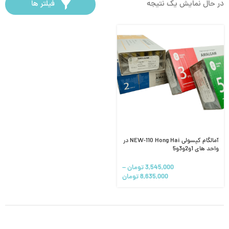
در حال نمایش یک نتیجه
فیلتر ها
آمالگام کپسولی NEW-110 Hong Hai در
واحد های 1و2و3و5
3,545,000
تومان
–
8,635,000
تومان