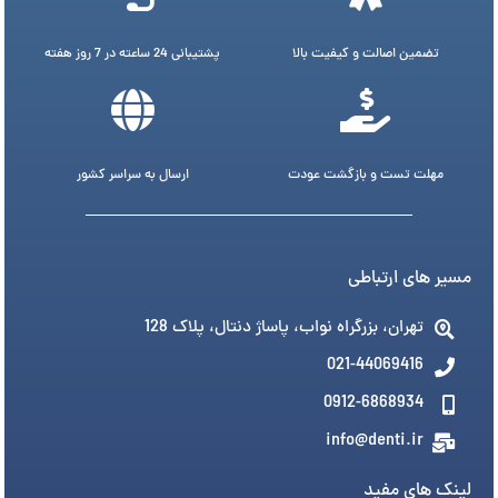
تضمین اصالت و کیفیت بالا
پشتیبانی 24 ساعته در 7 روز هفته
مهلت تست و بازگشت عودت
ارسال به سراسر کشور
مسیر های ارتباطی
تهران، بزرگراه نواب، پاساژ دنتال، پلاک 128
021-44069416
0912-6868934
info@denti.ir
لینک های مفید