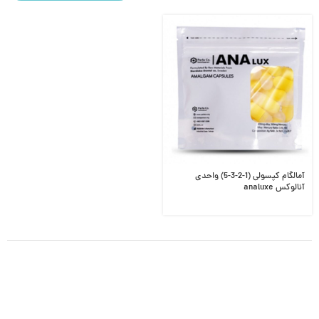
آمالگام کپسولی (1-2-3-5) واحدی
آنالوکس analuxe