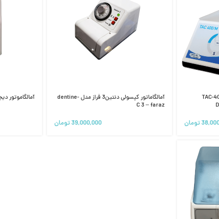
پسولی نوردیسکا TAC-400M
آمالگاماتور کپسولی دنتین3 فراز مدل dentine-
آمالگاموتور دیجیت
C 3 – faraz
D
38,00
تومان
39,000,000
تومان