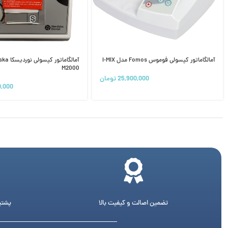
آمالگاماتور کپسولی فوموس Fomos مدل I-MIX
M2000
25,900,000
تومان
0,000
تضمین اصالت و کیفیت بالا
پشتیبانی 24 ساع