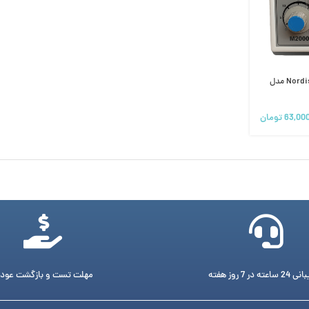
آمالگاماتور کپسولی نوردیسکا Nordiska مدل
63,00
تومان
ته در 7 روز هفته
مهلت تست و بازگشت عود