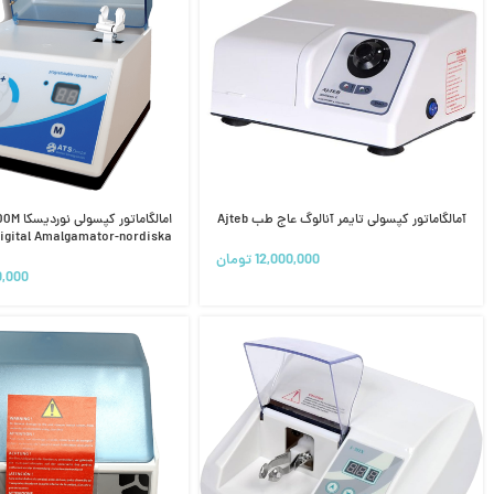
آمالگاماتور کپسولی تایمر آنالوگ عاج طب Ajteb
امالگاماتور ک
igital Amalgamator-nordiska
12,000,000
تومان
0,000