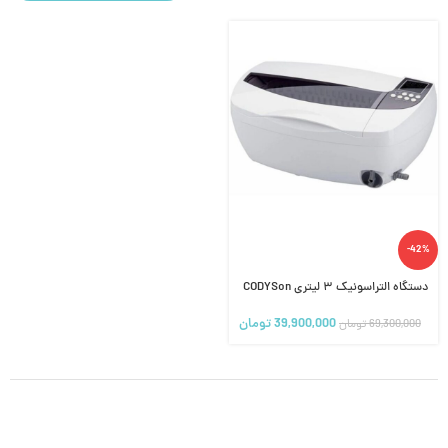
-42%
دستگاه التراسونیک ۳ لیتری CODYSon
39,900,000
تومان
69,300,000
تومان