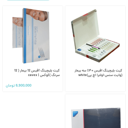
کیت بلیچینگ افیس ۴۰٪ سه بیمار
کیت بلیچینگ آفیس 12 بیمار ( 12
(وایت سنس-اولترا اچ پی)white
سرنگ )کوکس | cavex
sense-ultra hp-office
6,900,000
تومان