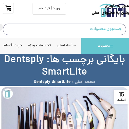
عبور به ناوبری
ورود | ثبت نام
رفتن به محتوای اصلی
صفحه اصلی
تخفیفات ویژه
خرید اقساطی
محصولات
بایگانی برچسب ها: Dentsply
SmartLite
صفحه اصلی
»
Dentsply SmartLite
15
اسفند