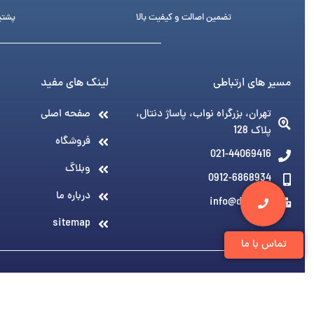
تضمین اصالت و کیفیت بالا
پشتیبانی 24 ساع
مسیر های ارتباطی
لینک های مفید
تهران، بزرگراه نواب، پاساژ دنتال،
صفحه اصلی
پلاک 128
فروشگاه
021-44069416
وبلاگ
0912-6868934
درباره ما
info@denti.ir
sitemap
تماس با ما
© 1394-1405 کلیه مطالب متعلق به