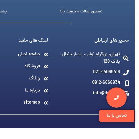
تضمین اصالت و کیفیت بالا
پشتیبانی 24 ساع
مسیر های ارتباطی
لینک های مفید
تهران، بزرگراه نواب، پاساژ دنتال،
صفحه اصلی
پلاک 128
فروشگاه
021-44069416
وبلاگ
0912-6868934
درباره ما
info@denti.ir
sitemap
تماس با ما
© 1394-1405 کلیه مطالب متعلق به