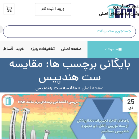
عبور به ناوبری
ورود | ثبت نام
رفتن به محتوای اصلی
صفحه اصلی
تخفیفات ویژه
خرید اقساطی
محصولات
بایگانی برچسب ها: مقایسه
ست هندپیس
صفحه اصلی
»
مقایسه ست هندپیس
25
دی