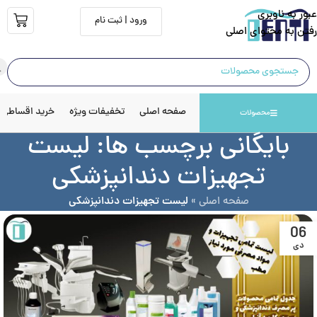
عبور به ناوبری
ورود | ثبت نام
رفتن به محتوای اصلی
صفحه اصلی
تخفیفات ویژه
خرید اقساطی
محصولات
بایگانی برچسب ها: لیست
تجهیزات دندانپزشکی
صفحه اصلی
»
لیست تجهیزات دندانپزشکی
06
دی