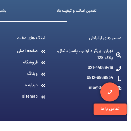
تضمین اصالت و کیفیت بالا
پشتیبانی 24 ساع
مسیر های ارتباطی
لینک های مفید
تهران، بزرگراه نواب، پاساژ دنتال،
صفحه اصلی
پلاک 128
فروشگاه
021-44069416
وبلاگ
0912-6868934
درباره ما
info@denti.ir
sitemap
تماس با ما
© 1394-1405 کلیه مطالب متعلق به