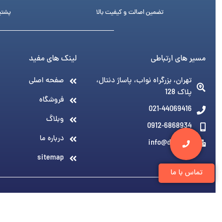
تضمین اصالت و کیفیت بالا
پشتیبانی 24 ساع
مسیر های ارتباطی
لینک های مفید
تهران، بزرگراه نواب، پاساژ دنتال،
صفحه اصلی
پلاک 128
فروشگاه
021-44069416
وبلاگ
0912-6868934
درباره ما
info@denti.ir
sitemap
تماس با ما
© 1394-1405 کلیه مطالب متعلق به