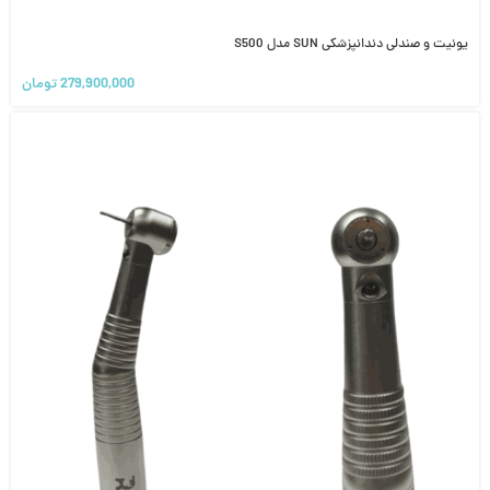
یونیت و صندلی دندانپزشکی SUN مدل S500
279,900,000
تومان