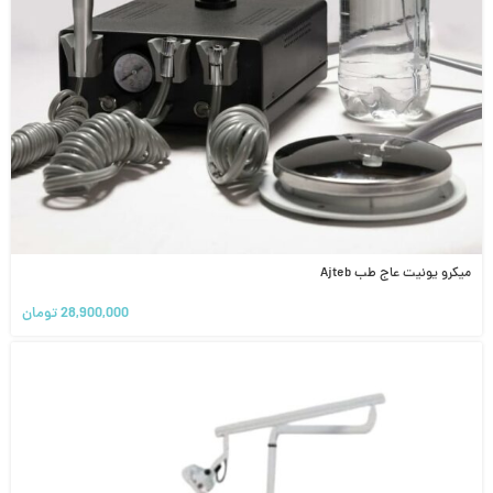
میکرو یونیت عاج طب Ajteb
28,900,000
تومان