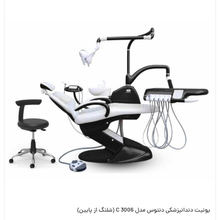
یونیت دندانپزشکی دنتوس مدل C 3006 (شلنگ از پایین)