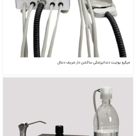
میکرو یونیت دندانپزشکی ساکشن دار شریف دنتال