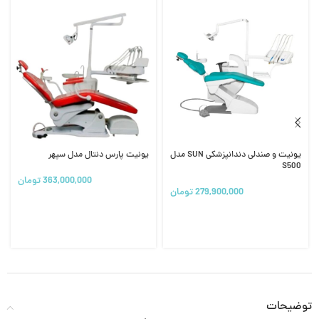
یونیت و صندلی دندانپزشکی SUN مدل
یونیت پارس دنتال مدل سپهر
S500
363,000,000
تومان
279,900,000
تومان
توضیحات