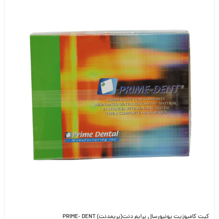
کیت کامپوزیت یونیورسال پرایم دنت(پریمدنت) PRIME- DENT