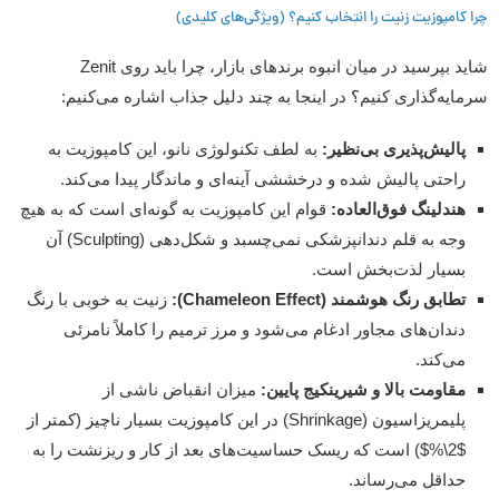
چرا کامپوزیت زنیت را انتخاب کنیم؟ (ویژگی‌های کلیدی)
شاید بپرسید در میان انبوه برندهای بازار، چرا باید روی Zenit
سرمایه‌گذاری کنیم؟ در اینجا به چند دلیل جذاب اشاره می‌کنیم:
پالیش‌پذیری بی‌نظیر:
به لطف تکنولوژی نانو، این کامپوزیت به
راحتی پالیش شده و درخششی آینه‌ای و ماندگار پیدا می‌کند.
هندلینگ فوق‌العاده:
قوام این کامپوزیت به گونه‌ای است که به هیچ
وجه به قلم دندانپزشکی نمی‌چسبد و شکل‌دهی (Sculpting) آن
بسیار لذت‌بخش است.
تطابق رنگ هوشمند (Chameleon Effect):
زنیت به خوبی با رنگ
دندان‌های مجاور ادغام می‌شود و مرز ترمیم را کاملاً نامرئی
می‌کند.
مقاومت بالا و شیرینکیج پایین:
میزان انقباض ناشی از
پلیمریزاسیون (Shrinkage) در این کامپوزیت بسیار ناچیز (کمتر از
$2\%$) است که ریسک حساسیت‌های بعد از کار و ریزنشت را به
حداقل می‌رساند.