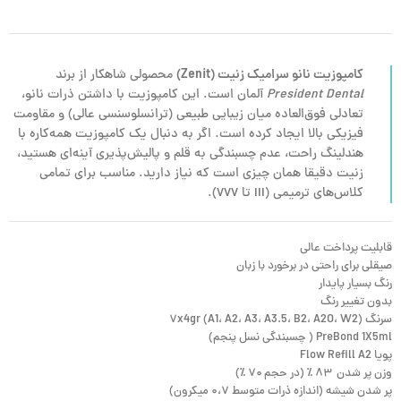
کامپوزیت نانو سرامیک زنیت (Zenit)
محصولی شاهکار از برند
President Dental
آلمان است. این کامپوزیت با داشتن ذرات نانو،
تعادلی فوق‌العاده میان زیبایی طبیعی (ترانسلوسنسی عالی) و مقاومت
فیزیکی بالا ایجاد کرده است. اگر به دنبال یک کامپوزیت همه‌کاره با
هندلینگ راحت، عدم چسبندگی به قلم و پالیش‌پذیری آینه‌ای هستید،
زنیت دقیقا همان چیزی است که نیاز دارید. مناسب برای تمامی
کلاس‌های ترمیمی (
I
II
تا
V
VV
).
قابلیت پرداخت عالی
صیقلی برای راحتی در برخورد با زبان
رنگ بسیار پایدار
بدون تغییر رنگ
سرنگ ۷x4gr (A1، A2، A3، A3.5، B2، A2O، W2)
PreBond 1X5ml ( چسبندگی نسل پنجم)
پویا Flow Refill A2
وزن پر شدن ۸۳ ٪ (در حجم ۷۰ ٪)
پر شدن شیشه (اندازه ذرات متوسط ۰،۷ میکرون)