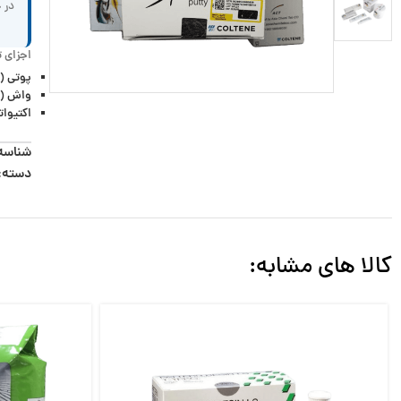
در ح
اجزای 
پوتی (Putty):
واش (Light Body):
اکتیواتور (Activator
شناسه
دسته:
کالا های مشابه: