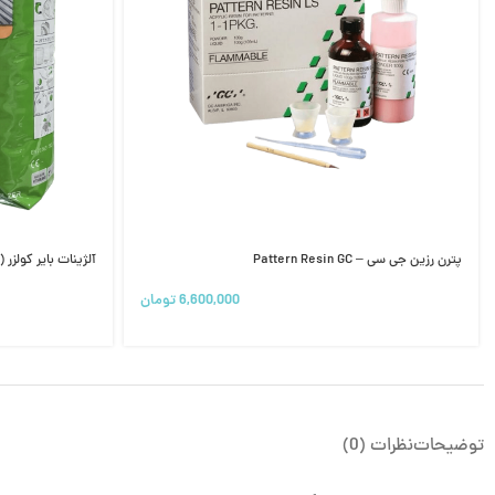
پترن رزین جی سی – Pattern Resin GC
آلژینات بایر کولزر Kulzer (ALGINoplast)
6,600,000
تومان
توضیحات
نظرات (0)