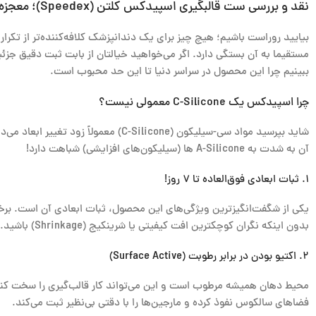
نقد و بررسی ست قالبگیری اسپیدکس کلتن (Speedex)؛ معجزه سوئیسی در مطب شما!
بیایید روراست باشیم؛ هیچ چیز برای یک دندانپزشک کلافه‌کننده‌تر از تکرا
مستقیما به آن بستگی دارد. اگر می‌خواهید خیالتان از بابت ثبت دقیق جز
ببینیم چرا این محصول در سراسر دنیا تا این حد محبوب است.
چرا اسپیدکس یک C-Silicone معمولی نیست؟
شاید بپرسید مواد سی-سیلیکون (cone
آن به شدت به A-Silicone ها (سیلیکون‌های افزایشی) شباهت دارد!
۱. ثبات ابعادی فوق‌العاده تا ۷ روز!
یکی از شگفت‌انگیزترین ویژگی‌های این محصول، ثبات ابعادی آن است. برخلاف 
بدون اینکه نگران کوچکترین افت کیفیتی یا شرینکیج (Shrinkage) باشید. آیا این ویژگی برای مدیریت زمان شما فوق‌العاده نیست؟
۲. اکتیو بودن در برابر رطوبت (Surface Active)
فضاهای سالکوس نفوذ کرده و مارجین‌ها را با دقتی بی‌نظیر ثبت می‌کند.