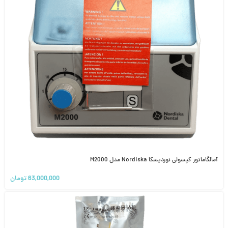
آمالگاماتور کپسولی نوردیسکا Nordiska مدل M2000
63,000,000
تومان