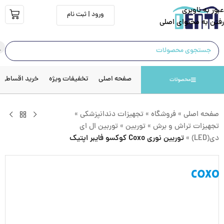
عبور به ناوبری
ورود | ثبت نام
رفتن به محتوای اصلی
صفحه اصلی
تخفیفات ویژه
خرید اقساطی
محصولات
صفحه اصلی
»
فروشگاه
»
تجهیزات دندانپزشکی
»
تجهیزات تراش و برش
»
توربین
»
توربین ال ای
دی(LED)
»
توربین نوری Coxo کوکسو فایبر اپتیک