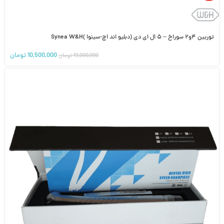
توربین ۴و۲ سوراخ – ۵ ال ای دی (دبلیو اند اچ-سینوا )Synea W&H
10,500,000
تومان
19,000,000
تومان