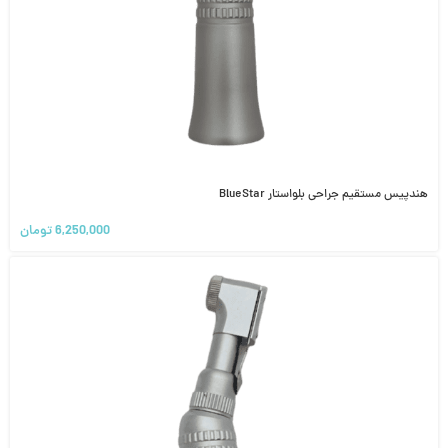
هندپیس مستقیم جراحی بلواستار BlueStar
6,250,000
تومان