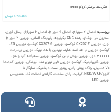
آنگل دندانپزشکی کروکو croco
6,700,000
تومان
برچسب:
اتصال ۲ سوراخ
,
اتصال 4 سوراخ
,
اتصال ۶ سوراخ
,
ارسال فوری
,
استریل در اتوکلاو
,
بدنه CNC یکپارچه
,
بلبرینگ آلمانی
,
توربین ۲ سوراخ
نوری
,
توربین CX207-F کوکسو
,
توربین CX207-G کوکسو
,
توربین LED
کوکسو
,
توربین با هد استاندارد
,
توربین با هد تورک
,
توربین پرسرعت
۳۰۰۰۰۰ دور
,
توربین پوش باتن کوکسو
,
توربین سه‌پاشه آب و هوا
,
توربین فایبراپتیک کوکسو
,
توربین فیبر نوری دندانپزشکی
,
توربین کم‌صدا
۷۰ دسیبل
,
چاک پوش باتن
,
روتور تست دینامیک
,
سازگار با
کاوو/NSK/W&H
,
کیفیت بالای ساخت
,
گارانتی اصالت کالا
,
هندپیس
توربین LED