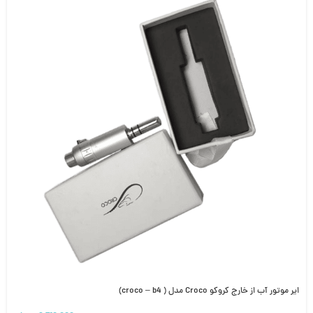
ایر موتور آب از خارج کروکو Croco مدل ( croco – b4)