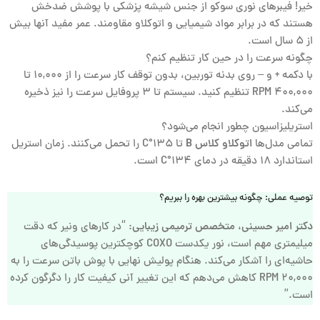
خیر! فیبرهای نوری سوکو از جنس شیشه پزشکی با پوشش ضدخش
هستند که در برابر مواد شیمیایی و اتوکلاو مقاومند. عمر مفید آنها بیش
از ۵ سال است.
چگونه سرعت را در حین کار تنظیم کنم؟
با دکمه + و – روی بدنه توربین، بدون توقف کار سرعت را از ۱۰,۰۰۰ تا
۴۰۰,۰۰۰ RPM تنظیم کنید. سیستم تا ۳ پروفایل سرعت را نیز ذخیره
می‌کند.
استریلیزاسیون چطور انجام می‌شود؟
تمامی مدل‌ها
اتوکلاو کلاس B
تا ۱۳۵°C را تحمل می‌کنند. زمان استریل
استاندارد ۱۸ دقیقه در دمای ۱۳۴°C است.
توصیه عملی: چگونه بیشترین بهره را ببریم؟
دکتر امیر حسینی، متخصص ترمیمی زیبایی:
“در کارهای ونیر که دقت
میلیمتری مهم است، نور یکدست COXO کوچکترین پوسیدگی‌های
حاشیه‌ای را آشکار می‌کند. هنگام پولیش نهایی با پوش باتن سرعت را به
۲۰,۰۰۰ RPM کاهش می‌دهم که این تغییر آنی کیفیت کار را دگرگون کرده
است.”