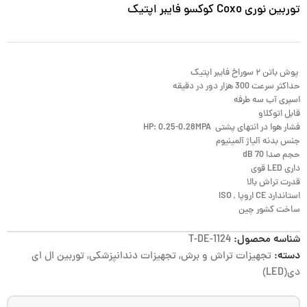
توربین نوری Coxo کوکسو فایبر اپتیک
پوش باتن ۲ سوراخ فایبر اپتیک
حداکثر سرعت 300 هزار دور در دقیقه
اسپری آب سه طرفه
قابل اتوکلاو
فشار هوا در انتهای پشتی HP: 0.25-0.28MPA
جنس بدنه آلیاژ آلمینیوم
حجم صدا 70 dB
داری LED قوی
قدرت تراش بالا
استاندارد CE اروپا , ISO
ساخت کشور چین
شناسه محصول:
T-DE-1124
دسته:
تجهیزات تراش و برش
,
تجهیزات دندانپزشکی
,
توربین ال ای
دی(LED)