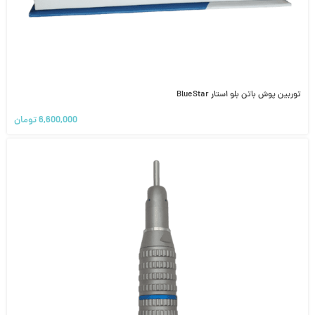
توربین پوش باتن بلو استار BlueStar
6,600,000
تومان