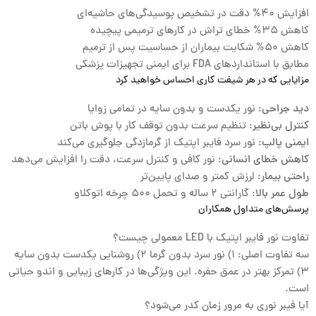
افزایش ۴۰% دقت در تشخیص پوسیدگی‌های حاشیه‌ای
کاهش ۳۵% خطای تراش در کارهای ترمیمی پیچیده
کاهش ۵۰% شکایت بیماران از حساسیت پس از ترمیم
مطابق با
استانداردهای FDA
برای ایمنی تجهیزات پزشکی
مزایایی که در هر شیفت کاری احساس خواهید کرد
دید جراحی
: نور یکدست و بدون سایه در تمامی زوایا
کنترل بی‌نظیر
: تنظیم سرعت بدون توقف کار با پوش باتن
ایمنی پالپ
: نور سرد فایبر اپتیک از گرمازدگی جلوگیری می‌کند
کاهش خطای انسانی
: نور کافی و کنترل سرعت، دقت را افزایش می‌دهد
راحتی بیمار
: لرزش کمتر و صدای پایین‌تر
طول عمر بالا
: گارانتی ۲ ساله و تحمل ۵۰۰ چرخه اتوکلاو
پرسش‌های متداول همکاران
تفاوت نور فایبر اپتیک با LED معمولی چیست؟
سه تفاوت اصلی: ۱) نور سرد بدون گرما ۲) روشنایی یکدست بدون سایه
۳) تمرکز بهتر در عمق حفره. این ویژگی‌ها در کارهای زیبایی و اندو حیاتی
است.
آیا فیبر نوری به مرور زمان کدر می‌شود؟