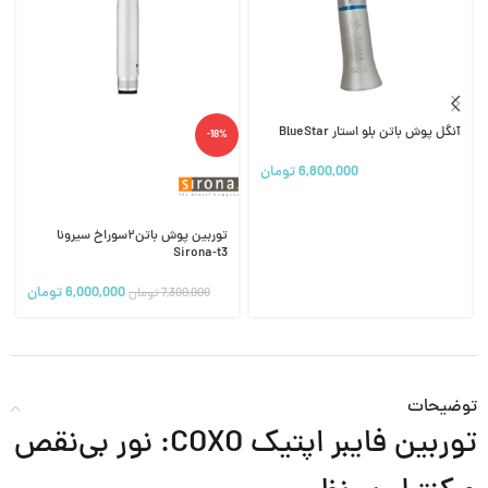
آنگل پوش باتن بلو استار BlueStar
-18%
6,800,000
تومان
توربین پوش باتن۲سوراخ سیرونا
Sirona-t3
6,000,000
تومان
7,300,000
تومان
توضیحات
توربین فایبر اپتیک COXO: نور بی‌نقص