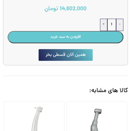
14,602,000
تومان
+
-
افزودن به سبد خرید
همین الان قسطی بخر
کالا های مشابه: