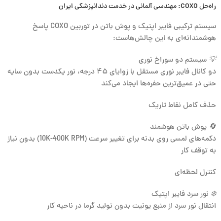
راه‌حل COXO: مهندسی آلمانی در خدمت دندانپزشکی ایران
سیستم ترکیبی
فایبر اپتیک
و
پوش باتن
در توربین COXO پاسخ
هوشمندانه‌ای به این چالش‌هاست:
💡
سیستم دو سوراخ نوری
دو کانال فایبر نوری مستقل با زوایای ۴۵ درجه، نور یکدست بدون سایه
حتی در عمیق‌ترین حفره‌ها ایجاد می‌کند
حذف کامل نقاط تاریک
🔄
پوش باتن هوشمند
دکمه‌های لمسی روی بدنه برای تغییر سرعت (10K-400K RPM) بدون نیاز
به توقف کار
کنترل لحظه‌ای
❄️
نور سرد فایبر اپتیک
انتقال نور سرد از منبع یونیت بدون تولید گرما در ناحیه کار