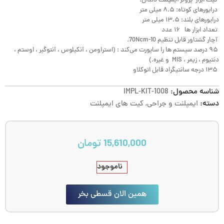
کیت ابزار پروتز ایمپلنت دندان:
درایورهای کوتاه: ۸.۵ میلی متر
درایورهای بلند: ۱۳.۵ میلی متر
تعداد ابزار ها ۱۶ عدد
آچار گشتاور قابل تنظیم 10-70Ncm.
۹۵ درصد سیستم ها را ساپورت می‌کند : (استراومن ، آنکیلوس ، آنتوگیر ، اوستم ،
دنتیوم ، زیمر ، MIS و غیره.)
۱۳۵ درجه سانتیگراد قابل اتوکلاو
شناسه محصول:
IMPL-KIT-1008
دسته:
ایمپلنت و جراحی
,
کیت های ایمپلنت
15,610,000
تومان
ناموجود
همین الان قسطی بخر