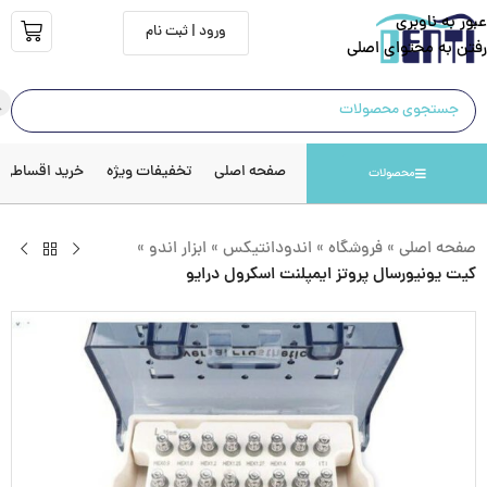
عبور به ناوبری
ورود | ثبت نام
رفتن به محتوای اصلی
صفحه اصلی
تخفیفات ویژه
خرید اقساطی
محصولات
صفحه اصلی
»
فروشگاه
»
اندودانتیکس
»
ابزار اندو
»
کیت یونیورسال پروتز ایمپلنت اسکرول درایو