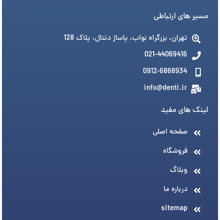
مسیر های ارتباطی
تهران، بزرگراه نواب، پاساژ دنتال، پلاک 128
021-44069416
0912-6868934
info@denti.ir
لینک های مفید
صفحه اصلی
فروشگاه
وبلاگ
درباره ما
sitemap