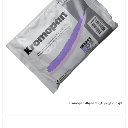
آلژینات کروموپان-Kromopan Alginate