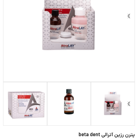
پترن رزین آترالی beta dent