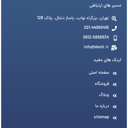
مسیر های ارتباطی
تهران، بزرگراه نواب، پاساژ دنتال، پلاک 128
021-44069416
0912-6868934
info@denti.ir
لینک های مفید
صفحه اصلی
فروشگاه
وبلاگ
درباره ما
sitemap