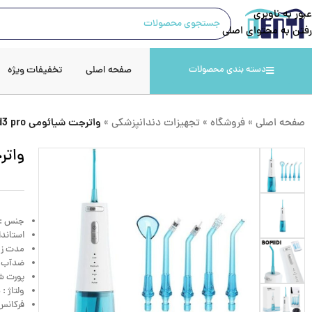
عبور به ناوبری
رفتن به محتوای اصلی
صفحه اصلی
تخفیفات ویژه
دسته بندی محصولات
صفحه اصلی
»
فروشگاه
»
تجهیزات دندانپزشکی
»
واترجت شیائومی xiaomi bomidi d3 pro
واترجت ش
جنس : بدنه پلاستیک
استاندارد عملکرد : بالای
مدت زمان
ضدآب : د
پورت شارژر 
ولتاژ : ساز
فرکانس : 1200-1400 بار