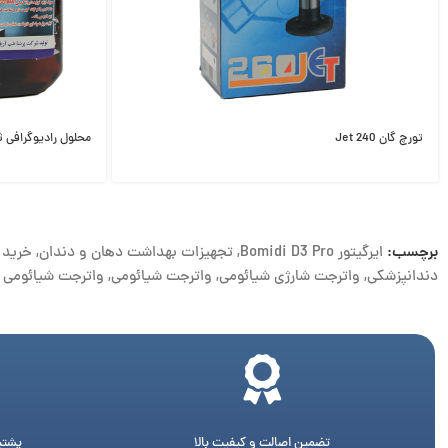
تورچ گان 240 Jet
محلول رادیوگرافی 
برچسب:
ایرگیتور Bomidi D3 Pro
,
تجهیزات بهداشت دهان و دندان
,
خرید 
دندانپزشکی
,
واترجت شارژی شیائومی
,
واترجت شیائومی
,
واترجت شیائومی D3 Pro
تضمین اصالت و کیفیت بالا
پشتیبانی 24 ساع