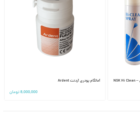
اسپری روغن توربین ( هندپیس ) ان اس کی – NSK Hi Clean
آمالگام پودری آردنت Ardent
8,000,000
تومان