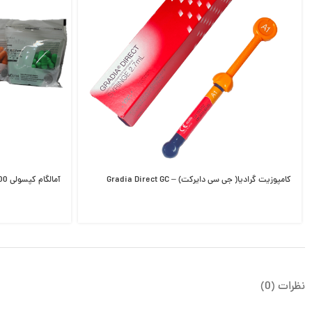
کامپوزیت گرادیا( جی سی دایرکت) – Gradia Direct GC
آمالگام کپسولی GT400 در 1-2-3-5 واحد
نظرات (0)