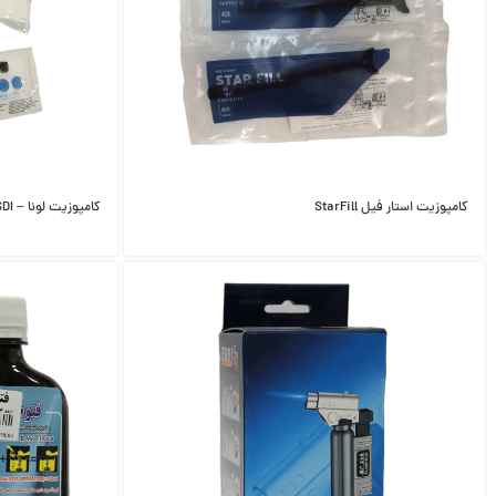
کامپوزیت استار فیل StarFill
کامپوزیت لونا – Luna SDI