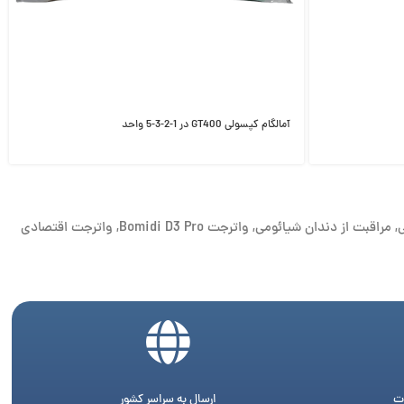
آمالگام کپسولی GT400 در 1-2-3-5 واحد
,
مراقبت از دندان شیائومی
,
واترجت Bomidi D3 Pro
,
واترجت اقتصادی
ت
ارسال به سراسر کشور