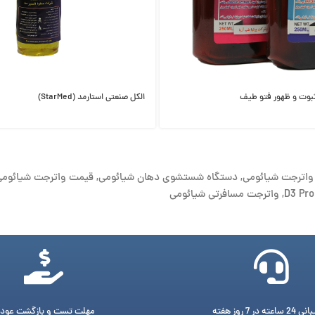
ثبوت و ظهور فتو طیف
الکل صنعتی استارمد (StarMed)
واترجت شیائومی
,
دستگاه شستشوی دهان شیائومی
,
قیمت واترجت شیائومی
,
واترجت مسافرتی شیائومی
ته در 7 روز هفته
مهلت تست و بازگشت عود