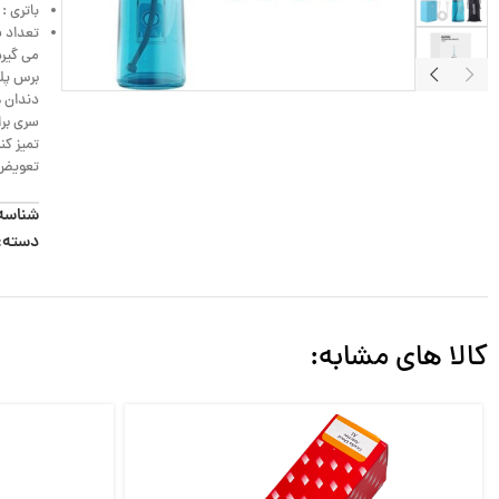
باتری : 2000 میلی‌آمپری, لیتیوم
برس پل
تعویض
شناسه
دسته:
کالا های مشابه: