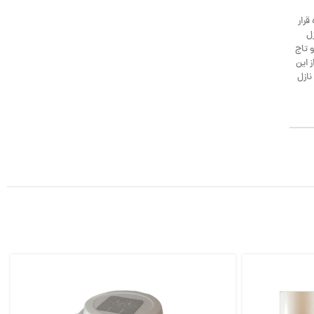
 قرار
 نازل
 تاج
: از این
 شود. – نازل