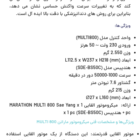
کند که به تغییرات سرعت واکنش حساسی نشان می دهد،
بنابراین برای روش های دندانپزشکی با دقت بالا ایده آل است.
ویژگی ها:
واحد کنترل مدل (MULTI800)
ورودی 230 ولت ~ 50 هرتز
وزن 2.550 گرم
ابعاد (mm) L112.5 x W237 x H218
هندپیس مدل (SDE-BS50C)
سرعت 1000-50000 دور در دقیقه
گشتاور 7.6 نیوتن متر
وزن 215 گرم
ابعاد (mm) Ø27 x L160
ارائه: میکروموتور القایی MARATHON MULTI 800 Sae Yang x 1
pc + هندپیس (SDE-BS50C) x 1 pc
ویژگی‌ها و مشخصات فنی میکروموتور ماراتن MULTI 800
موتور القایی قدرتمند: این دستگاه از یک موتور القایی استفاده