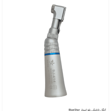
آنگل ناخنکی بلو استار BlueStar