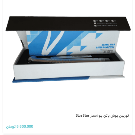
توربین پوش باتن بلو استار BlueStar
6,600,000
تومان