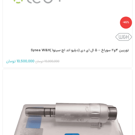
-45%
توربین ۴و۲ سوراخ – ۵ ال ای دی (دبلیو اند اچ-سینوا )Synea W&H
10,500,000
تومان
19,000,000
تومان