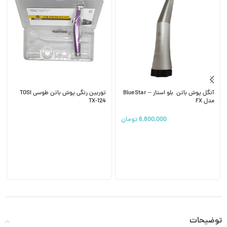
آنگل پوش باتن بلو استار – BlueStar
توربین رنگی پوش باتن طوسی TOSI
مدل FX
TX-124
6,800,000
تومان
توضیحات