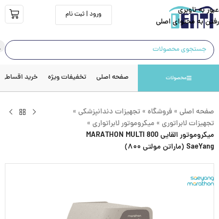
عبور به ناوبری
ورود | ثبت نام
رفتن به محتوای اصلی
صفحه اصلی
تخفیفات ویژه
خرید اقساطی
محصولات
صفحه اصلی
»
فروشگاه
»
تجهیزات دندانپزشکی
»
تجهیزات لابراتوری
»
میکروموتور لابراتواری
»
میکروموتور القایی MARATHON MULTI 800
SaeYang (ماراتن مولتی ۸۰۰)