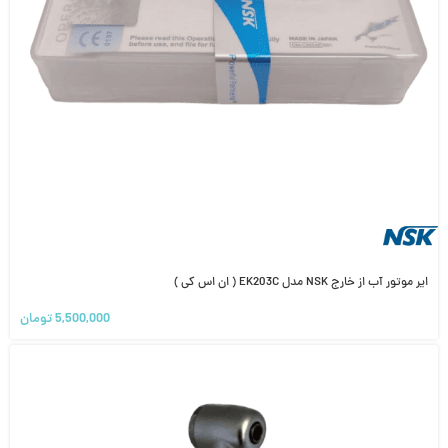
ایر موتور آب از خارج NSK مدل EK203C ( ان اس کی )
5,500,000
تومان