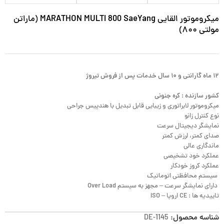
میکروموتور القایی MARATHON MULTI 800 SaeYang (ماراتن
مولتی ۸۰۰)
۱۲ ماه گارانتی و ۱۰ سال خدمات پس از فروش تیروژ
کشور سازنده : کره جنونی
میکروموتور لابراتوری و زیبایی قابل تبدیل با هندپیس جراحی
نوع کنترل زانو
نمایشگر دیجیتال سرعت
صدای کمتر، لرزش کمتر
ماندگاری عالی
عملکرد خود تشخیصی
عملکرد کروز خودکار
سیستم محافظتی اتوماتیک
دارای نمایشگر سرعت – مجهز به سیستم Over Load
تاییدیه ها : CE اروپا – ISO
شناسه محصول:
DE-1145