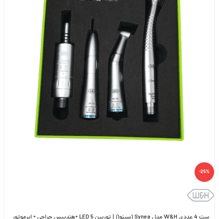
-25%
ست 4 عددی W&H مدل Synea (سینوا) | توربین 5 LED +هندپیس جراحی + ایرموتور