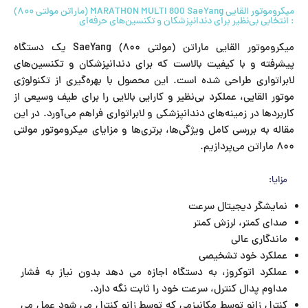
میکروموتور القایی MARATHON MULTI 800 SaeYang (ماراتن مولتی ۸۰۰)
: انتخابی بی‌نظیر برای دندانپزشکان و تکنسین‌های حرفه‌ای
میکروموتور القایی ماراتن (مولتی ۸۰۰) SaeYang یک دستگاه
پیشرفته و با کیفیت بالاست که برای دندانپزشکان و تکنسین‌های
لابراتواری طراحی شده است. این محصول با بهره‌گیری از تکنولوژی
موتور القایی، عملکرد بی‌نظیر و کارایی بالایی را برای طیف وسیعی از
کاربردها در زمینه‌های دندانپزشکی و لابراتواری فراهم می‌آورد. در این
مقاله به بررسی کامل ویژگی‌ها، برتری‌ها و مزایای میکروموتور مولتی
۸۰۰ ماراتن می‌پردازیم.
مزایا:
نمایشگر دیجیتال سرعت
صدای کمتر، لرزش کمتر
ماندگاری عالی
عملکرد خود تشخیصی
عملکرد اتوکروز، به دستگاه اجازه می دهد بدون نیاز به فشار
مداوم پدال کنترل، سرعت خود را ثابت نگه دارد.
کنترل زانو توسط مکانیزمی که توسط زانو کنترل می شود عمل می