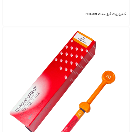
کامپوزیت فیل دنت FillDent