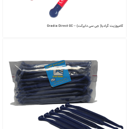
کامپوزیت گرادیا( جی سی دایرکت) – Gradia Direct GC