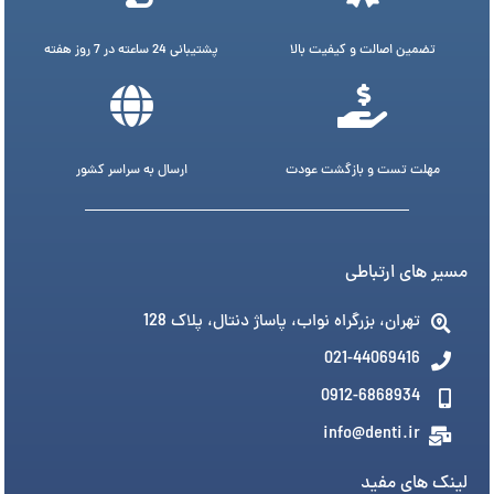
تضمین اصالت و کیفیت بالا
پشتیبانی 24 ساعته در 7 روز هفته
مهلت تست و بازگشت عودت
ارسال به سراسر کشور
مسیر های ارتباطی
تهران، بزرگراه نواب، پاساژ دنتال، پلاک 128
021-44069416
0912-6868934
info@denti.ir
لینک های مفید