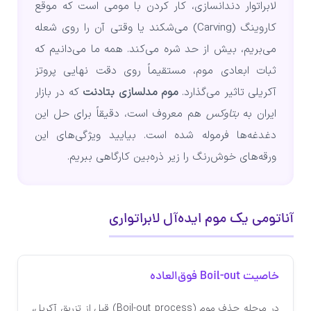
لابراتوار دندانسازی، کار کردن با مومی است که موقع
کاروینگ (Carving) می‌شکند یا وقتی آن را روی شعله
می‌بریم، بیش از حد شره می‌کند. همه ما می‌دانیم که
ثبات ابعادی موم، مستقیماً روی دقت نهایی پروتز
آکریلی تاثیر می‌گذارد.
موم مدلسازی بتادنت
که در بازار
ایران به
بتاوکس
هم معروف است، دقیقاً برای حل این
دغدغه‌ها فرموله شده است. بیایید ویژگی‌های این
ورقه‌های خوش‌رنگ را زیر ذره‌بین کارگاهی ببریم.
آناتومی یک موم ایده‌آل لابراتواری
خاصیت Boil-out فوق‌العاده
در مرحله حذف موم (Boil-out process) قبل از تزریق آکریل،