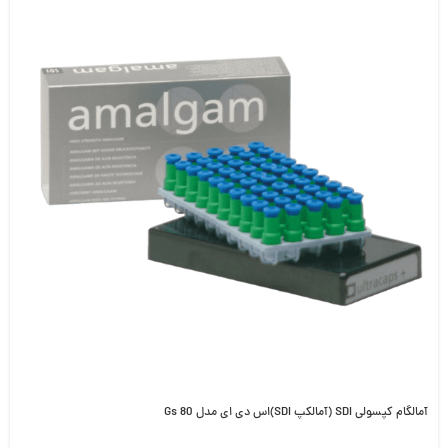
آمالگام کپسولی SDI (آمالکپ SDI)اس دی ای مدل Gs 80