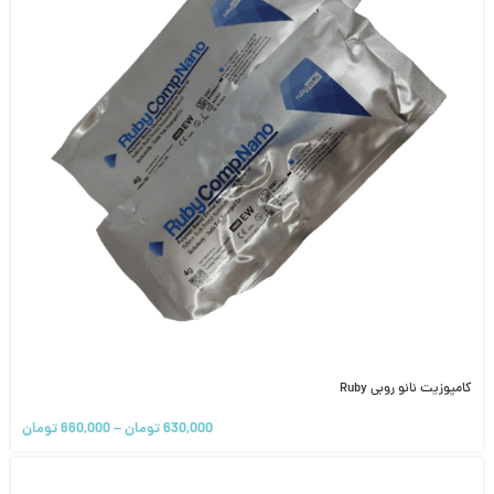
کامپوزیت نانو روبی Ruby
630,000
تومان
–
660,000
تومان