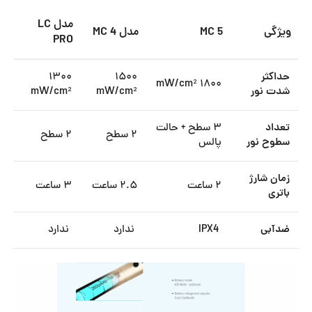
مدل LC
ویژگی
MC 5
مدل MC 4
PRO
حداکثر
۱۵۰۰
۱۳۰۰
۱۸۰۰ mW/cm²
شدت نور
mW/cm²
mW/cm²
تعداد
۳ سطح + حالت
۲ سطح
۲ سطح
سطوح نور
پالس
زمان شارژ
۲ ساعت
۲.۵ ساعت
۳ ساعت
باتری
ضدآبی
IPX4
ندارد
ندارد