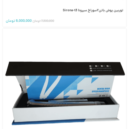
توربین پوش باتن۲سوراخ سیرونا Sirona-t3
6,000,000
تومان
7,300,000
تومان