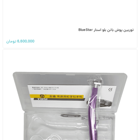
توربین پوش باتن بلو استار BlueStar
6,600,000
تومان