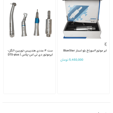
ایر موتور۲سوراخ بلو استار BlueStar
ست ۴ عددی هندپیس-توربین-آنگل-
ایرموتور دی تی اس-پلاس | DTS-plus
5,450,000
تومان