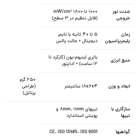
شدت نور
۱۰۰۰ تا ۱۸۰۰ mW/cm²
خروجی
(قابل تنظیم در ۳ سطح)
زمان
۵ تا ۴۰ ثانیه با تایمر
پلیمریزاسیون
دیجیتال + حالت پالس
باتری لیتیوم-یون (کارکرد تا
منبع انرژی
۱۲ ساعت) + آداپتور
۲۵۰ گرم
ابعاد و وزن
۱۸x۶x۴ سانتیمتر
(طراحی
پرتابل)
سازگاری با
تیپهای ۸mm، ۱۱mm و
تیپها
پوینتی استاندارد
گواهیها
CE، ISO 13485، ISO 9001