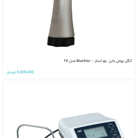
آنگل پوش باتن بلو استار – BlueStar مدل FX
6,800,000
تومان