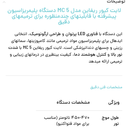
توضیحات
لایت کیور ریفاین مدل MC 5 دستگاه پلیمریزاسیون
پیشرفته با قابلیتهای چندمنظوره برای ترمیمهای
دقیق
این دستگاه با
فناوری LED پرتوان
و
طراحی ارگونومیک
، انتخابی
ایدهآل برای پلیمریزاسیون مواد ترمیمی مانند کامپوزیتها، سمانهای
رزینی و چسبهای دندانپزشکی است. لایت کیور ریفاین MC 5 با
شدت
نور بالا
و
کنترل هوشمند دما
، کیفیت بینظیری در درمانهای زیبایی و
ترمیمی ارائه میدهد
مشخصات فنی دقیق
ویژگی
مشخصات دستگاه
طول موج
۴۵۰-۴۷۰ نانومتر (مناسب
نور
برای مواد فتواکتیو)