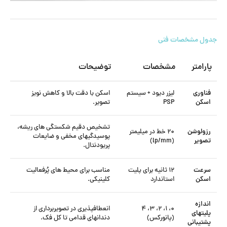
جدول مشخصات فنی
پارامتر
مشخصات
توضیحات
فناوری
لیزر دیود + سیستم
اسکن با دقت بالا و کاهش نویز
اسکن
PSP
تصویر.
تشخیص دقیم شکستگی های ریشه،
رزولوشن
۲۰ خط در میلیمتر
پوسیدگیهای مخفی و ضایعات
تصویر
(lp/mm)
پریودنتال.
سرعت
۱۲ ثانیه برای پلیت
مناسب برای محیط های پُرفعالیت
اسکن
استاندارد
کلینیکی.
اندازه
۰، ۱، ۲، ۳، ۴
انعطافپذیری در تصویربرداری از
پلیتهای
(پانورکس)
دندانهای قدامی تا کل فک.
پشتیبانی