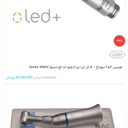
-45%
توربین ۴و۲ سوراخ – ۵ ال ای دی (دبلیو اند اچ-سینوا )Synea W&H
10,500,000
تومان
19,000,000
تومان