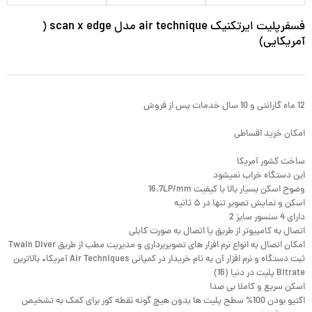
فسفرپلیت ایرتکنیک air technique مدل scan x edge (
آمریکایی)
12 ماه گارانتی و 10 سال خدمات پس از فروش
امکان خرید اقساطی
ساخت کشور آمریکا
این دستگاه خراب نمیشود
وضوح اسکن بسیار بالا با کیفیت 16.7LP/mm
اسکن و نمایش تصویر تنها در ۵ ثانیه
دارای 4 سنسور سایز 2
اتصال به کامپیوتر از طریق یا اتصال به صورت کابلی
امکان اتصال به انواع نرم افزار های تصویربرداری و مدیریت مطب از طریق Twain Diver
ثبت دستگاه و نرم افزار آن به نام خریدار در کمپانی Air Techniques آمریکا• بالاترین
Bitrate پلیت در دنیا (16)
اسکن سریع و کاملا بی صدا
اکتیو بودن 100% سطح پلیت ها بدون هیچ گونه نقطه کور برای کمک به تشخیص