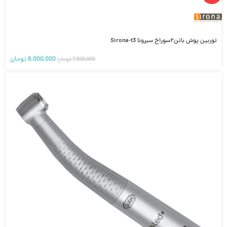
توربین پوش باتن۲سوراخ سیرونا Sirona-t3
6,000,000
تومان
7,300,000
تومان