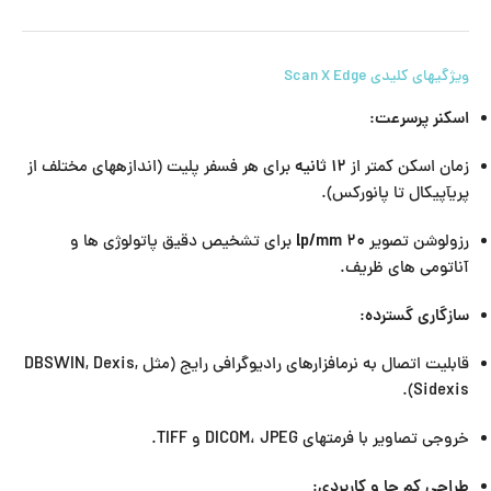
ویژگیهای کلیدی Scan X Edge
اسکنر پرسرعت
:
زمان اسکن کمتر از
۱۲ ثانیه
برای هر فسفر پلیت (اندازههای مختلف از
پریآپیکال تا پانورکس).
رزولوشن تصویر
۲۰ lp/mm
برای تشخیص دقیق پاتولوژی ها و
آناتومی های ظریف.
سازگاری گسترده
:
قابلیت اتصال به نرمافزارهای رادیوگرافی رایج (مثل DBSWIN, Dexis,
Sidexis).
خروجی تصاویر با فرمتهای DICOM، JPEG و TIFF.
طراحی کم جا و کاربردی
: