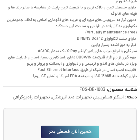
هرچه دقیق تر
دارای منعطف ترین و نازک ترین و با کیفیت ترین پلیت در مقایسه با سایر برند ها و
فیلم های آنالوگ
بدون نیاز به سرویس های دوره ای و هزینه های نگهداری اضافی به لطف جدیدترین
تكنولوژی به كار رفته در طراحی و ساخت این دستگاه
(Virtually maintenance-free)
دارای پتنت تکنولوژی D MEMS Scan2
نیاز به دوز اشعه بسیار پایین
سازگاری با انواع تیوب های رادیوگرافی X-Ray تک دندانAC/DC
بهره گیری از نرم افزار قدرتمند DBSWIN دارای رابط کاربری بسیار آسان و قابلیت های
ویژه در بخش های اندو و ترمیمی و رادیولوژی و ایمپلنت و پروتز و پریو
قابلیت نصب آسان در شبکه از طریق Fast Ethernet Interface
دارای گواهینامه‌ ISO 13485 و تاییدیه FDA آمریکا و نشان CE اروپا
شناسه محصول:
FOS-DE-1003
دسته:
اسکنر فسفرپلیتر
,
تجهیزات دندانپزشکی
,
تجهیزات رادیوگرافی
همین الان قسطی بخر