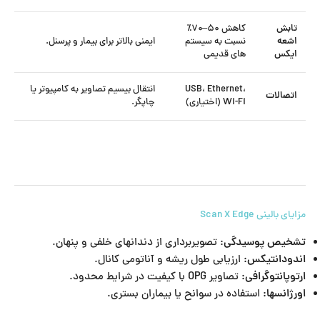
تابش
کاهش ۵۰–۷۰٪
اشعه
نسبت به سیستم
ایمنی بالاتر برای بیمار و پرسنل.
ایکس
های قدیمی
USB، Ethernet،
انتقال بیسیم تصاویر به کامپیوتر یا
اتصالات
Wi-Fi (اختیاری)
چاپگر.
مزایای بالینی Scan X Edge
تشخیص پوسیدگی:
تصویربرداری از دندانهای خلفی و پنهان.
اندودانتیکس:
ارزیابی طول ریشه و آناتومی کانال.
ارتوپانتوگرافی:
تصاویر OPG با کیفیت در شرایط محدود.
اورژانسها:
استفاده در سوانح یا بیماران بستری.