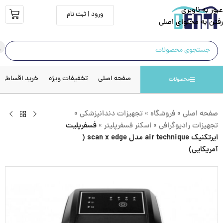
عبور به ناوبری
ورود | ثبت نام
رفتن به محتوای اصلی
صفحه اصلی
تخفیفات ویژه
خرید اقساطی
محصولات
صفحه اصلی
»
فروشگاه
»
تجهیزات دندانپزشکی
»
تجهیزات رادیوگرافی
»
اسکنر فسفرپلیتر
»
فسفرپلیت
ایرتکنیک air technique مدل scan x edge (
آمریکایی)