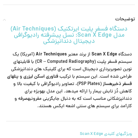
توضیحات
دستگاه فسفر پلیت ایرتکنیک (Air Techniques)
مدل Scan X Edge: نسل پیشرفته رادیوگرافی
دیجیتال دندانپزشکی
دستگاه
Scan X Edge
از برند معتبر
Air Techniques
(آمریکا) یک
سیستم فسفر پلیت (CR – Computed Radiography) با قابلیتهای
نوین تصویربرداری دیجیتال است که برای کلینیک های دندانپزشکی
طراحی شده است. این سیستم با ترکیب
فناوری اسکن لیزری
و
پنلهای
فسفر ذخیرهساز
(PSP Plates)، تصاویر رادیوگرافی با کیفیت بالا و
کاهش دُز تابش بیمار را ارائه میدهد. این مدل بهویژه برای
دندانپزشکانی مناسب است که به دنبال جایگزینی مقرونبهصرفه و
کارآمد برای سیستم های سنتی اشعه ایکس هستند.
ویژگیهای کلیدی Scan X Edge