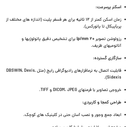
اسکنر پرسرعت
:
زمان اسکن کمتر از
۱۲ ثانیه
برای هر فسفر پلیت (اندازه های مختلف از
پریآپیکال تا پانورکس).
رزولوشن تصویر
۲۰ lp/mm
برای تشخیص دقیق پاتولوژیها و
آناتومیهای ظریف.
سازگاری گسترده
:
قابلیت اتصال به نرمافزارهای رادیوگرافی رایج (مثل DBSWIN, Dexis,
Sidexis).
خروجی تصاویر با فرمتهای DICOM، JPEG و TIFF.
طراحی کمجا و کاربردی
:
ابعاد جمع وجور و نصب آسان حتی در کلینیک های کوچک.