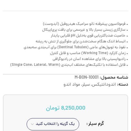
• فرمولاسیون پیشرفته نانو سرامیک هیدروفیل (آبدوست)
• سازگاری زیستی بسیار بالا و غیرسمی برای بافت پری‌اپیکال
• خاصیت ضدباکتریایی قوی به‌دلیل pH قلیایی پایدار
• انبساط اندک هنگام سخت‌شدن برای جلوگیری از تنش به ریشه
• نفوذ به توبول‌های عاجی (Dentinal Tubules) برای آب‌بندی سه‌بعدی
• زمان کارکرد (Working Time) مناسب و قابل کنترل
• رادیواپسیتی بالا برای مشاهده آسان در رادیوگرافی
• قابل استفاده با تکنیک‌های مختلف آب‌بندی (Single Cone، Lateral، Warm)
شناسه محصول:
M-BON-10001
دسته:
اندودانتیکس
,
سیلر
,
مواد اندو
8,250,000
تومان
گرم سیلر