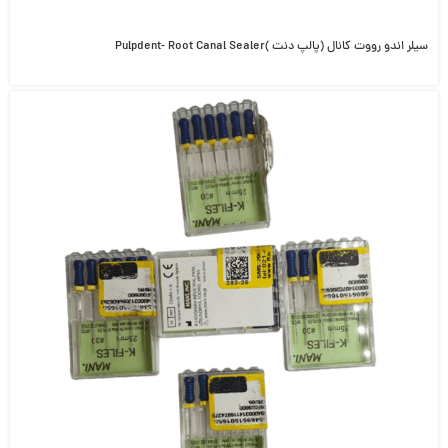
سیلر اندو رووت کانال (پالپ دنت )Pulpdent- Root Canal Sealer