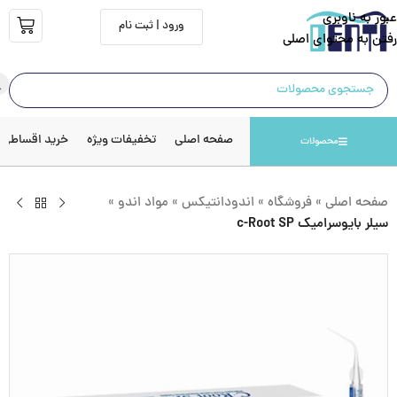
عبور به ناوبری
ورود | ثبت نام
رفتن به محتوای اصلی
صفحه اصلی
تخفیفات ویژه
خرید اقساطی
محصولات
صفحه اصلی
»
فروشگاه
»
اندودانتیکس
»
مواد اندو
»
سیلر بایوسرامیک c-Root SP