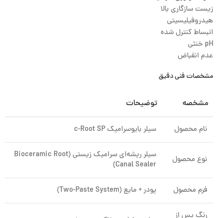
زیست سازگاری بالا
هیدروفیلیسیتی
انبساط کنترل شده
pH خنثی
عدم انقباض
مشخصات فنی دقیق
مشخصه
توضیحات
نام محصول
سیلر بایوسرامیک c-Root SP
سیلر ریشه‌ای سرامیک زیستی (Bioceramic Root
نوع محصول
Canal Sealer)
فرم محصول
پودر + مایع (Two-Paste System)
رنگ پس از