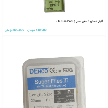
فایل دستی K مانی اصلی ( K-files Mani )
680,000
تومان
–
900,000
تومان