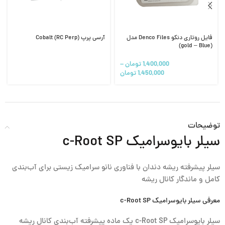
فایل روتاری دنکو Denco Files مدل
آرسی پرپ Cobalt (RC Perp)
(gold – Blue)
1,400,000
تومان
–
1,450,000
تومان
توضیحات
سیلر بایوسرامیک c-Root SP
سیلر پیشرفته ریشه دندان با فناوری نانو سرامیک زیستی برای آب‌بندی
کامل و ماندگار کانال ریشه
معرفی سیلر بایوسرامیک c-Root SP
سیلر بایوسرامیک c-Root SP یک ماده پیشرفته آب‌بندی کانال ریشه