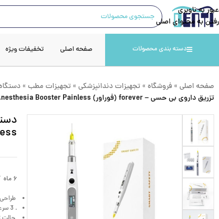
عبور به ناوبری
رفتن به محتوای اصلی
صفحه اصلی
تخفیفات ویژه
دسته بندی محصولات
صفحه اصلی
»
فروشگاه
»
تجهیزات دندانپزشکی
»
تجهیزات مطب
»
دستگاه
تزریق داروی بی حسی – forever (فوراور) Dental Anesthesia Booster Painless
less
۶ ماه گارانتی
طراحی ز
. 3 سرعت قابل تنظیم: زیاد، متوسط، پایین
حالت ت