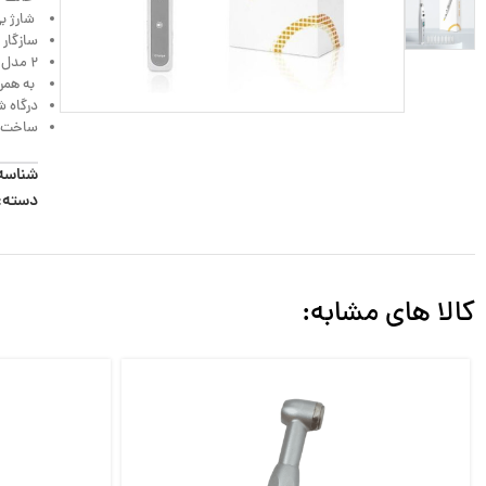
شارژ بی
سازگار 
۲ مدل غلاف اینچیک و متریک برای تمامی سرسوزن ها
به همرا
درگاه شا
ساخت ک
شناسه
دسته:
کالا های مشابه: