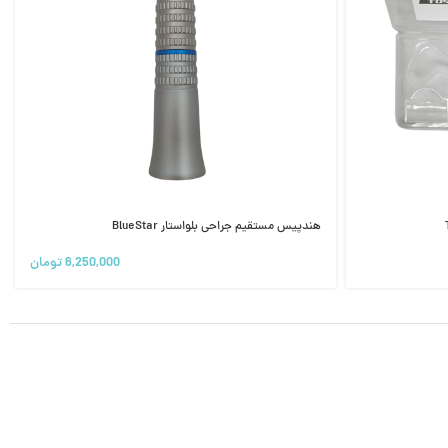
هندپیس مستقیم جراحی بلواستار BlueStar
6,250,000
تومان