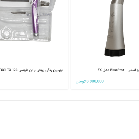
BlueSta مدل FX
توربین رنگی پوش باتن طوسی TOSI TX-124
6,800,000
تومان