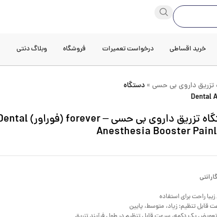
خرید اقساطی
درخواست تعمیرات
فروشگاه
وبلاگ دنتی
د
 تزریق داروی بی حسی
»
دستگاه
دستگاه تزریق داروی بی حسی – forever (فوراور) l
Anesthesia Booster Pain
یبا راحت برای استفاده
عویض یک دکمه، سرعت قابل تنظیم در طول فرآیند تزریق