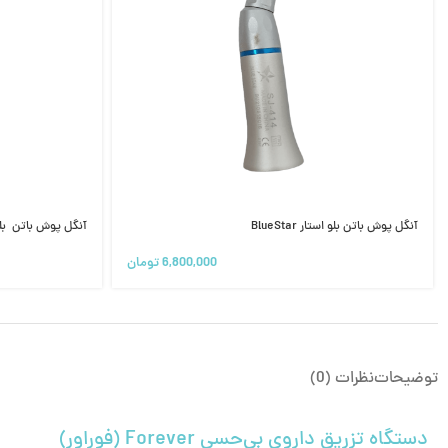
آنگل پوش باتن بلو استار BlueStar
آنگل پوش باتن بلو استار – r
6,800,000
تومان
توضیحات
نظرات (0)
دستگاه تزریق داروی بی‌حسی Forever (فوراور)