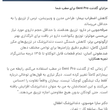
مزایای گلدنت Geni Pro برای مطب شما
کاهش اضطراب بیمار
: طراحی مدرن و ویبریشن، ترس از تزریق را به
حداقل می‌رساند
صرفه‌جویی در دارو
: تزریق هدفمند با حداقل حجم داروی مورد نیاز
بی‌حسی موثرتر
: توزیع یکنواخت دارو در بافت برای اثرگذاری بهتر
ارگونومی برتر
: کاهش خستگی دست دندانپزشک در تزریق‌های مکرر
کنترل کامل
: تنظیم دقیق پارامترها برای نواحی مختلف دهان
ضدعفونی آسان
: تمام قطعات قابل اتوکلاو تا ۱۳۵ درجه سانتی‌گراد
تجربه همکاران:
“از زمانی که از گلدنت Geni Pro در مطب استفاده می‌کنم، رابطه من با
بیمارانم کاملاً تغییر کرده است. دیگر نیازی به قول‌های توخالی درباره
‘فقط یک نیشگون کوچک’ نیست. بیماران واقعاً تفاوت را احساس
می‌کنند و این اعتمادشان به من به عنوان دندانپزشک افزایش یافته
است. حتی کودکان بدون هیچ مقاومتی اجازه تزریق می‌دهند.”
دکتر سارا موسوی، دندانپزشک اطفال
۱۵ سال سابقه کار – تهران