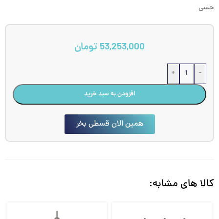
حسی
53,253,000
تومان
+
-
افزودن به سبد خرید
همین الان قسطی بخر
کالا های مشابه: