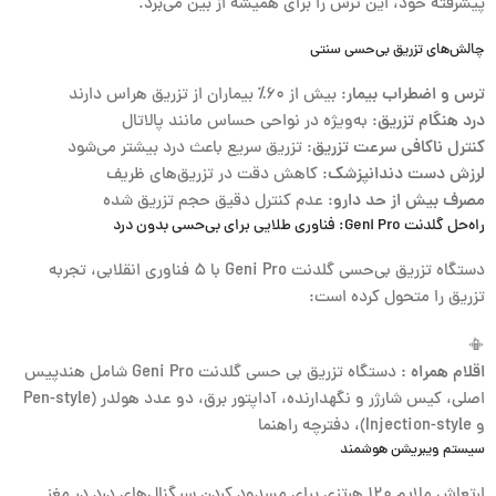
پیشرفته خود، این ترس را برای همیشه از بین می‌برد.
چالش‌های تزریق بی‌حسی سنتی
ترس و اضطراب بیمار
: بیش از ۶۰٪ بیماران از تزریق هراس دارند
درد هنگام تزریق
: به‌ویژه در نواحی حساس مانند پالاتال
کنترل ناکافی سرعت تزریق
: تزریق سریع باعث درد بیشتر می‌شود
لرزش دست دندانپزشک
: کاهش دقت در تزریق‌های ظریف
مصرف بیش از حد دارو
: عدم کنترل دقیق حجم تزریق شده
راه‌حل گلدنت Geni Pro: فناوری طلایی برای بی‌حسی بدون درد
دستگاه تزریق بی‌حسی
گلدنت Geni Pro
با ۵ فناوری انقلابی، تجربه
تزریق را متحول کرده است:
📳
اقلام همراه :
دستگاه تزریق بی حسی گلدنت Geni Pro شامل هندپیس
اصلی، کیس شارژر و نگهدارنده، آداپتور برق، دو عدد هولدر (Pen-style
و Injection-style)، دفترچه راهنما
سیستم ویبریشن هوشمند
ارتعاش ملایم ۱۲۰ هرتزی برای مسدود کردن سیگنال‌های درد در مغز