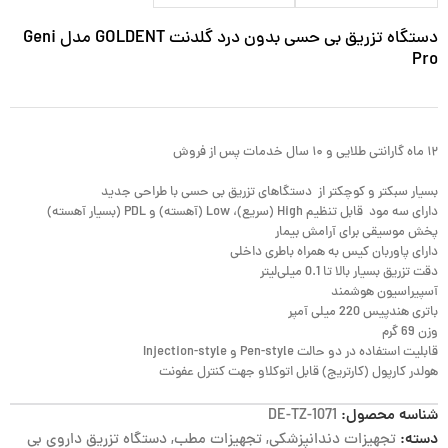
دستگاه تزریق بی حسی بدون درد گلدنت GOLDENT مدل Geni
Pro
۱۲ ماه گارانتی طلایی و ۱۰ سال خدمات پس از فروش
بسیار سبکتر و کوچکتر از دستگاهای تزریق بی حسی با طراحی جدید
دارای سه مود قابل تنظیم High (سریع)، Low (آهسته) و PDL (بسیار آهسته)
پخش موسیقی برای آرامش بیمار
دارای پاوربان کیس به همراه باطری داخلی
دقت تزریق بسیار بالا تا 0.1 میلی‌لیتر
آسپیراسیون هوشمند
باتری هندپیس 220 میلی آمپر
وزن 69 گرم
قابلیت استفاده در دو حالت Pen-style و Injection-style
هولدر کارپول (کارتریج) قابل اتوکلاو جهت کنترل عفونت
شناسه محصول:
DE-TZ-1071
دسته:
تجهیزات دندانپزشکی
,
تجهیزات مطب
,
دستگاه تزریق داروی بی