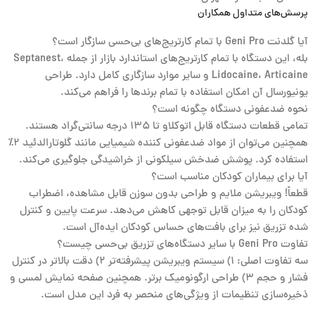
پرسش‌های متداول همکاران
آیا گلدنت Geni Pro با تمام کارتریج‌های بی‌حسی سازگار است؟
بله، این دستگاه با تمام کارتریج‌های استاندارد بازار از جمله Septanest،
Lidocaine، Articaine و سایر موارد سازگاری کامل دارد. طراحی
یونیورسال آن امکان استفاده با تمام برندها را فراهم می‌کند.
نحوه ضدعفونی دستگاه چگونه است؟
تمامی قطعات دستگاه قابل اتوکلاو تا ۱۳۵ درجه سانتی‌گراد هستند.
همچنین می‌توان از مواد ضدعفونی کننده شیمیایی مانند گلوتارالدئید ۲٪
استفاده کرد. پوشش ضدخش سیلکونی از خراشیدگی جلوگیری می‌کند.
آیا برای بیماران کودکان مناسب است؟
قطعاً! ویبریشن ملایم و طراحی بدون سوزن قابل مشاهده، اضطراب
کودکان را به میزان قابل توجهی کاهش می‌دهد. سرعت پایین و کنترل
شده تزریق نیز برای بافت‌های حساس کودکان ایده‌آل است.
تفاوت Geni Pro با سایر دستگاه‌های تزریق بی‌حسی چیست؟
سه تفاوت اصلی: ۱) سیستم ویبریشن پیشرفته‌تر ۲) دقت بالاتر در کنترل
فشار و حجم ۳) طراحی ارگونومیک برتر. همچنین صفحه نمایش لمسی و
ذخیره‌سازی تنظیمات از ویژگی‌های منحصر به فرد این مدل است.