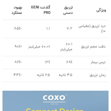
تزریق
گلدنت GENI
بهبود
ویژگی
دستی
PRO
عملکرد
درد تزریق (مقیاس
-۸۵٪
۱.۱
۷.۲
۱۰)
±۰.۱
دقت حجم تزریق
±۰.۰۱ میلی‌لیتر
+۹۰٪
میلی‌لیتر
ترس بیمار
۶۸٪
۱۲٪
-۸۲٪
زمان تزریق
۴۵ ثانیه
۲۵ ثانیه
-۴۴٪