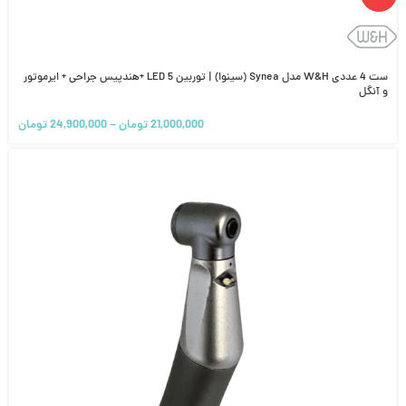
ست 4 عددی W&H مدل Synea (سینوا) | توربین 5 LED +هندپیس جراحی + ایرموتور
و آنگل
21,000,000
تومان
–
24,900,000
تومان